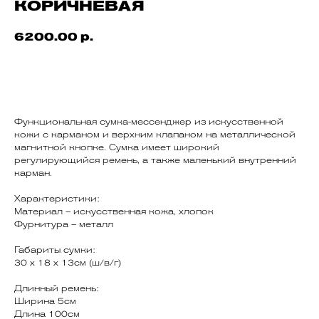
КОРИЧНЕВАЯ
6200.00
р.
В корзину
Функциональная сумка-мессенджер из искусственной
кожи с карманом и верхним клапаном на металлической
магнитной кнопке. Сумка имеет широкий
регулирующийся ремень, а также маленький внутренний
карман.
Характеристики:
Материал – искусственная кожа, хлопок
Фурнитура – металл
Габариты сумки:
30 x 18 x 13см (ш/в/г)
Длинный ремень:
Ширина 5см
Длина 100см